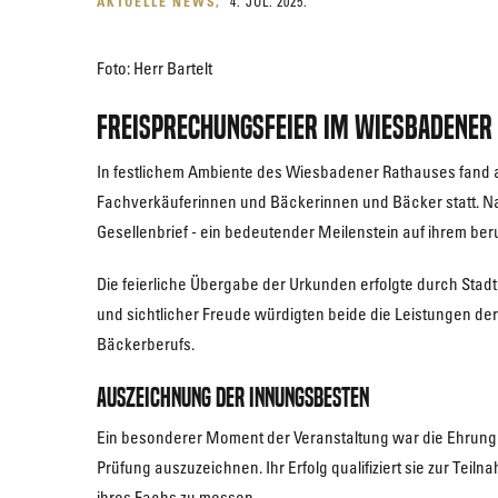
AKTUELLE NEWS
4. JUL. 2025.
Foto: Herr Bartelt
Freisprechungsfeier im Wiesbadener
In festlichem Ambiente des Wiesbadener Rathauses fand a
Fachverkäuferinnen und Bäckerinnen und Bäcker statt. Nac
Gesellenbrief - ein bedeutender Meilenstein auf ihrem ber
Die feierliche Übergabe der Urkunden erfolgte durch Sta
und sichtlicher Freude würdigten beide die Leistungen d
Bäckerberufs.
Auszeichnung der Innungsbesten
Ein besonderer Moment der Veranstaltung war die Ehrung d
Prüfung auszuzeichnen. Ihr Erfolg qualifiziert sie zur T
ihres Fachs zu messen.