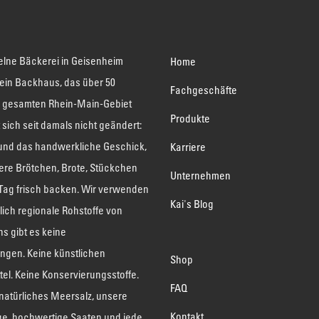
elne Bäckerei in Geisenheim
Home
 ein Backhaus, das über 50
Fachgeschäfte
 gesamten Rhein-Main-Gebiet
Produkte
t sich seit damals nicht geändert:
 und das handwerkliche Geschick,
Karriere
ere Brötchen, Brote, Stückchen
Unternehmen
 Tag frisch backen. Wir verwenden
Kai's Blog
lich regionale Rohstoffe von
ns gibt es keine
ngen. Keine künstlichen
Shop
el. Keine Konservierungsstoffe.
FAQ
natürliches Meersalz, unsere
Kontakt
ge, hochwertige Saaten und jede