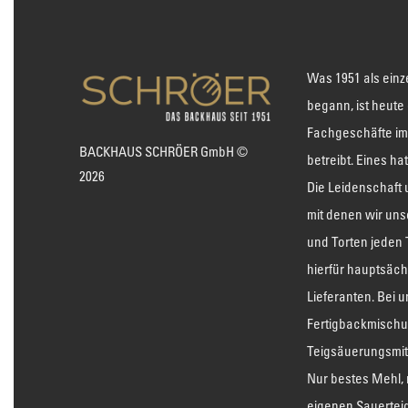
Was 1951 als einz
begann, ist heute
Fachgeschäfte im
BACKHAUS SCHRÖER GmbH ©
betreibt. Eines ha
2026
Die Leidenschaft
mit denen wir uns
und Torten jeden
hierfür hauptsäch
Lieferanten. Bei u
Fertigbackmischu
Teigsäuerungsmitt
Nur bestes Mehl, 
eigenen Sauertei