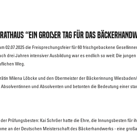
 Rathaus “Ein großer Tag für das Bäckerhand
m 02.07.2025 die Freisprechungsfeier für 60 frischgebackene Gesellinne
h drei Jahren intensiver Ausbildung war es endlich so weit: Die jungen 
uflichen Weg.
dträtin Milena Löbcke und den Obermeister der Bäckerinnung Wiesbaden/R
er Absolventinnen und Absolventen und betonten die Bedeutung einer sta
er Prüfungsbesten: Kai Schröer hatte die Ehre, die Innungsbesten für i
eilnahme an der Deutschen Meisterschaft des Bäckerhandwerks - eine gro