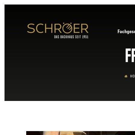
Fachgesc
F
H