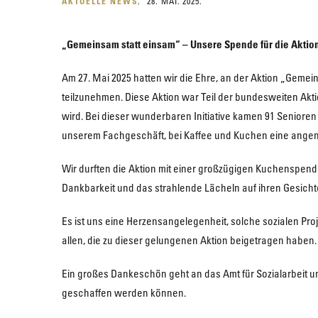
AKTUELLE NEWS
28. MAI. 2025.
„Gemeinsam statt einsam“ – Unsere Spende für die Aktio
Am 27. Mai 2025 hatten wir die Ehre, an der Aktion „Geme
teilzunehmen. Diese Aktion war Teil der bundesweiten Ak
wird. Bei dieser wunderbaren Initiative kamen 91 Seniore
unserem Fachgeschäft, bei Kaffee und Kuchen eine angen
Wir durften die Aktion mit einer großzügigen Kuchenspende
Dankbarkeit und das strahlende Lächeln auf ihren Gesich
Es ist uns eine Herzensangelegenheit, solche sozialen Pro
allen, die zu dieser gelungenen Aktion beigetragen haben. W
Ein großes Dankeschön geht an das Amt für Sozialarbeit un
geschaffen werden können.