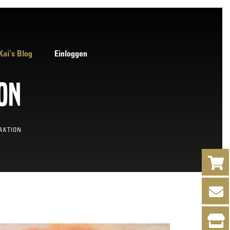
Kai's Blog
Einloggen
on
AKTION