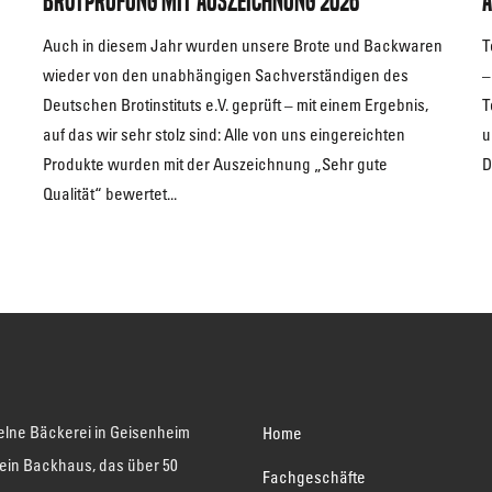
Brotprüfung mit Auszeichnung 2026
A
Auch in diesem Jahr wurden unsere Brote und Backwaren
T
wieder von den unabhängigen Sachverständigen des
–
Deutschen Brotinstituts e.V. geprüft – mit einem Ergebnis,
T
auf das wir sehr stolz sind: Alle von uns eingereichten
u
Produkte wurden mit der Auszeichnung „Sehr gute
D
Qualität“ bewertet...
elne Bäckerei in Geisenheim
Home
 ein Backhaus, das über 50
Fachgeschäfte