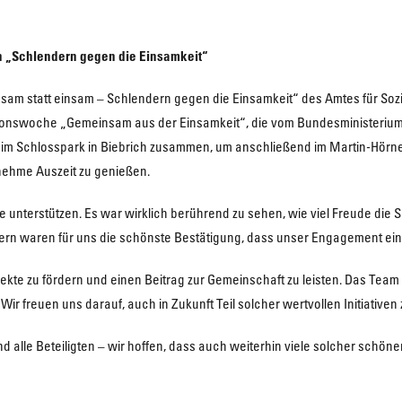
n „Schlendern gegen die Einsamkeit“
insam statt einsam – Schlendern gegen die Einsamkeit“ des Amtes für So
tionswoche „Gemeinsam aus der Einsamkeit“, die vom Bundesministerium f
n im Schlosspark in Biebrich zusammen, um anschließend im Martin-Hörne
ehme Auszeit zu genießen.
 unterstützen. Es war wirklich berührend zu sehen, wie viel Freude die 
tern waren für uns die schönste Bestätigung, dass unser Engagement ei
jekte zu fördern und einen Beitrag zur Gemeinschaft zu leisten. Das Tea
ir freuen uns darauf, auch in Zukunft Teil solcher wertvollen Initiativen 
d alle Beteiligten – wir hoffen, dass auch weiterhin viele solcher schön