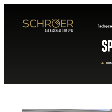
Fachgesc
S
HO