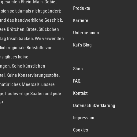
 gesamten Rhein-Main-Gebiet
Produkte
t sich seit damals nicht geändert:
 und das handwerkliche Geschick,
Karriere
ere Brötchen, Brote, Stückchen
Unternehmen
 Tag frisch backen. Wir verwenden
Kai's Blog
lich regionale Rohstoffe von
ns gibt es keine
ngen. Keine künstlichen
Shop
el. Keine Konservierungsstoffe.
FAQ
natürliches Meersalz, unsere
Kontakt
ge, hochwertige Saaten und jede
r!
Datenschutzerklärung
Impressum
Cookies