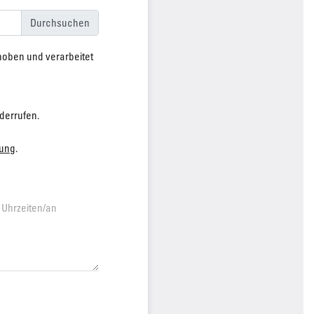
hoben und verarbeitet
iderrufen.
rung
.