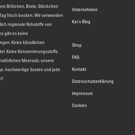
ere Brötchen, Brote, Stückchen
Unternehmen
 Tag frisch backen. Wir verwenden
Kai's Blog
lich regionale Rohstoffe von
ns gibt es keine
ngen. Keine künstlichen
Shop
el. Keine Konservierungsstoffe.
FAQ
natürliches Meersalz, unsere
Kontakt
ge, hochwertige Saaten und jede
r!
Datenschutzerklärung
Impressum
Cookies