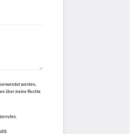
 verwendet werden,
nen über meine Rechte
iderrufen.
rung
.