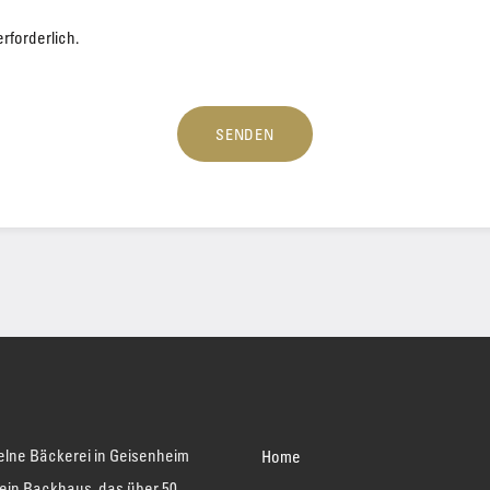
rforderlich.
SENDEN
elne Bäckerei in Geisenheim
Home
 ein Backhaus, das über 50