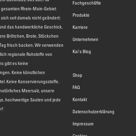
Fachgeschäfte
 gesamten Rhein-Main-Gebiet
Produkte
t sich seit damals nicht geändert:
 und das handwerkliche Geschick,
Karriere
ere Brötchen, Brote, Stückchen
Unternehmen
 Tag frisch backen. Wir verwenden
Kai's Blog
lich regionale Rohstoffe von
ns gibt es keine
ngen. Keine künstlichen
Shop
el. Keine Konservierungsstoffe.
FAQ
natürliches Meersalz, unsere
Kontakt
ge, hochwertige Saaten und jede
r!
Datenschutzerklärung
Impressum
Cookies